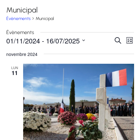
Municipal
Évènements
Municipal
Évènements
01/11/2024
 - 
16/07/2025
Recherche
Navi
Recherche
Liste
et
de
Sélectionnez
navigation
vues
novembre 2024
une
de
Évè
vues
date.
LUN
Évènement
11