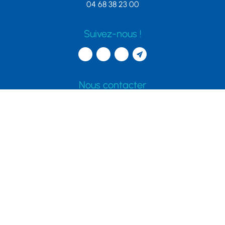
04 68 38 23 00
Suivez-nous !
Nous contacter
Accéder au formulaire
Accès rapides
Portail familles
Associations
Démarches & services
Collecte des déchets
Emploi
Numéros Utiles
Plan de ville